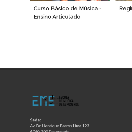
Curso Básico de Música -
Regi
Ensino Articulado
Sede:
Av. Dr. Henrique Barros Lima 123
4740-203 Esposende