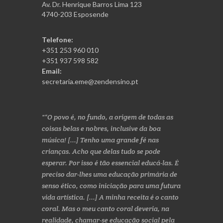
Av. Dr. Henrique Barros Lima 123
4740-203 Esposende
Telefone:
+351 253 960 010
+351 937 598 582
Email:
secretaria.eme@zendensino.pt
“O povo é, no fundo, a origem de todas as
coisas belas e nobres, inclusive da boa
música! [...] Tenho uma grande fé nas
crianças. Acho que delas tudo se pode
esperar. Por isso é tão essencial educá-las. É
preciso dar-lhes uma educação primária de
senso ético, como iniciação para uma futura
vida artística. [...] A minha receita é o canto
coral. Mas o meu canto coral deveria, na
realidade, chamar-se educação social pela