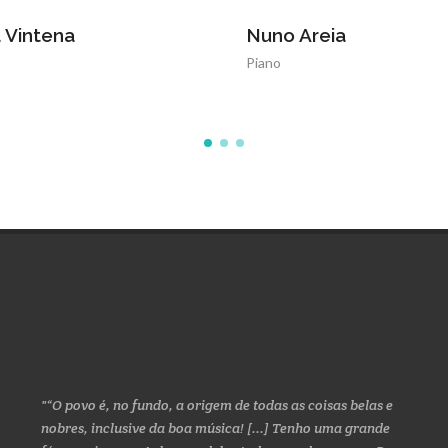
 Areia
Sara Amorim
Oboé
“O povo é, no fundo, a origem de todas as coisas belas e
nobres, inclusive da boa música! [...] Tenho uma grande