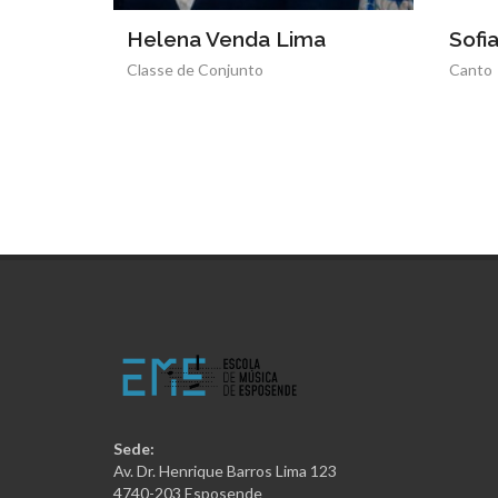
a
Sofia Vintena
Nuno
Canto
Piano
Sede:
Av. Dr. Henrique Barros Lima 123
4740-203 Esposende