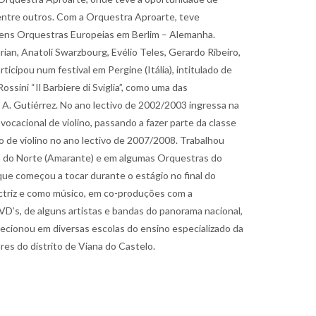
entre outros. Com a Orquestra Aproarte, teve
ovens Orquestras Europeias em Berlim – Alemanha.
ian, Anatoli Swarzbourg, Evélio Teles, Gerardo Ribeiro,
ipou num festival em Pergine (Itália), intitulado de
sini “Il Barbiere di Sviglia”, como uma das
. Gutiérrez. No ano lectivo de 2002/2003 ingressa na
ocacional de violino, passando a fazer parte da classe
no de violino no ano lectivo de 2007/2008. Trabalhou
ra do Norte (Amarante) e em algumas Orquestras do
que começou a tocar durante o estágio no final do
actriz e como músico, em co-produções com a
VD’s, de alguns artistas e bandas do panorama nacional,
ecionou em diversas escolas do ensino especializado da
es do distrito de Viana do Castelo.