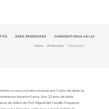
TOS
ÁREA RESERVADA
CANDIDATURAS 26/27
Home
Professores
Flora Castro
niciou os seus estudos musicais aos 5 anos de idade na
permaneceu durante 4 anos. Aos 12 anos de idade
asse de violino do Prof. Miguel del Castillo. Enquanto
a Orquestra Aproarte, onde teve a oportunidade de