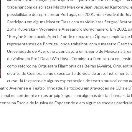
trabalhar com os solistas Mischa Maisky e Jean-Jacques Kantorow, 
possibilidade de representar Portugal, em 2001, num Festival de J
Participou em alguns Master Class com os violinistas Serguei Aratour
Zofia Kuberska – Wóyeieka e Alessandro Borgomanero. Em 2002, partic
“Pergine Sspettacolo Aperto” onde executou a Ópera completa de Ros
representantes de Portugal, onde trabalhou com o maestro Germán A
Universidade de Aveiro na Licenciatura em Ensino de Música na área v
de violino do Prof. David Win Lloyd. Terminou a licenciatura em ensi
como reforço na Orquestra Filarmonia das Beiras (Aveiro), Orquest
distrito de Coimbra como executante de viola de arco, instrumento 
curso. Já fez parte de alguns espectáculos de teatro musical como 
Teatro Aveirense e Teatro Trindade. Participou em gravações de CD’s e D
ional no continente e nos arquipélagos com algumas destas bandas. Já l
cente na Escola de Música de Esposende e em algumas escolas particular