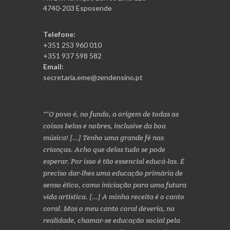
4740-203 Esposende
Telefone:
+351 253 960 010
+351 937 598 582
Email:
secretaria.eme@zendensino.pt
“O povo é, no fundo, a origem de todas as
coisas belas e nobres, inclusive da boa
música! [...] Tenho uma grande fé nas
crianças. Acho que delas tudo se pode
esperar. Por isso é tão essencial educá-las. É
preciso dar-lhes uma educação primária de
senso ético, como iniciação para uma futura
vida artística. [...] A minha receita é o canto
coral. Mas o meu canto coral deveria, na
realidade, chamar-se educação social pela