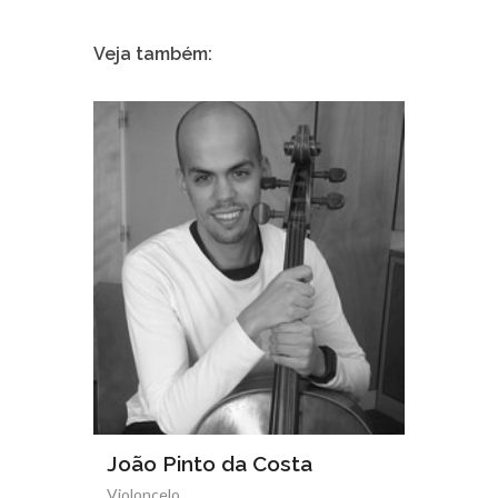
Veja também:
João Pinto da Costa
Maria
Violoncelo
Clarinet