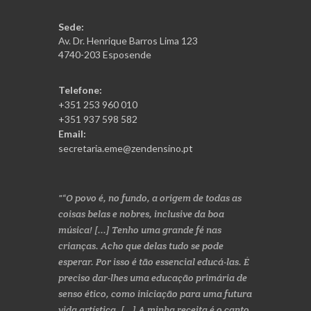
Sede:
Av. Dr. Henrique Barros Lima 123
4740-203 Esposende
Telefone:
+351 253 960 010
+351 937 598 582
Email:
secretaria.eme@zendensino.pt
“O povo é, no fundo, a origem de todas as
coisas belas e nobres, inclusive da boa
música! [...] Tenho uma grande fé nas
crianças. Acho que delas tudo se pode
esperar. Por isso é tão essencial educá-las. É
preciso dar-lhes uma educação primária de
senso ético, como iniciação para uma futura
vida artística. [...] A minha receita é o canto