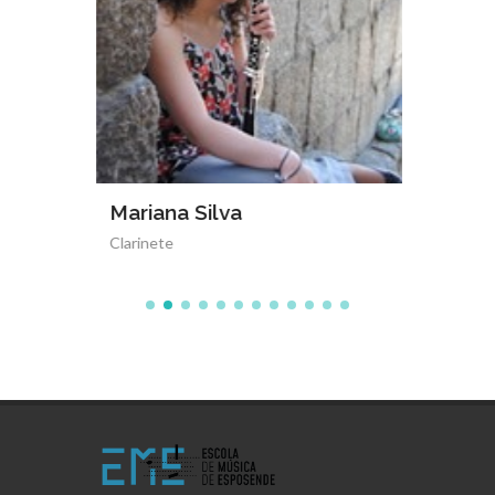
ndes
Mariana Silva
Mª Eu
Clarinete
Viola d´