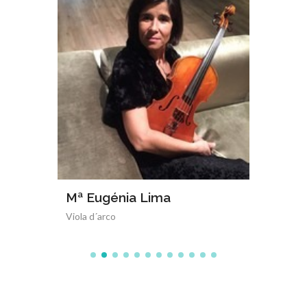
ndes
Mª Eugénia Lima
Inês 
Viola d´arco
Piano